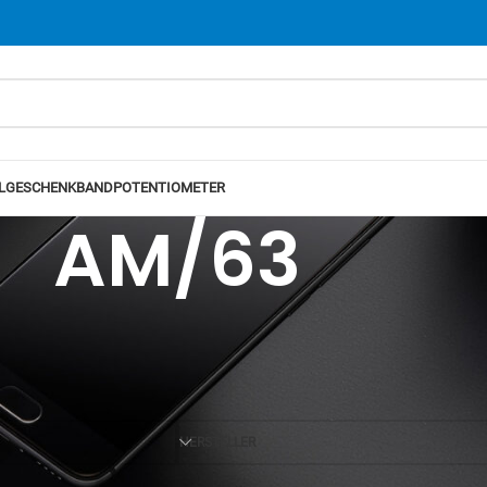
L
GESCHENKBAND
POTENTIOMETER
AM/63
Ansicht
12
24
HERSTELLER