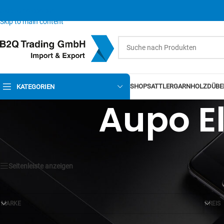
Skip to navigation
Skip to main content
SHOP
SATTLERGARN
HOLZDÜBE
KATEGORIEN
Aupo El
Seitenleiste anzeigen
MARKE
PREIS