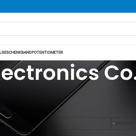
L
GESCHENKBAND
POTENTIOMETER
ectronics Co.
Ansicht
12
24
HERSTELLER