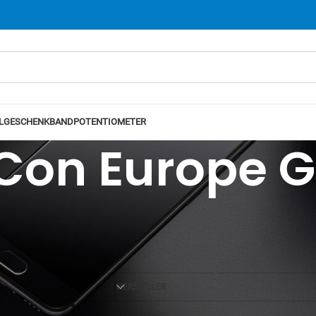
L
GESCHENKBAND
POTENTIOMETER
Con Europe 
Ansicht
12
24
HERSTELLER