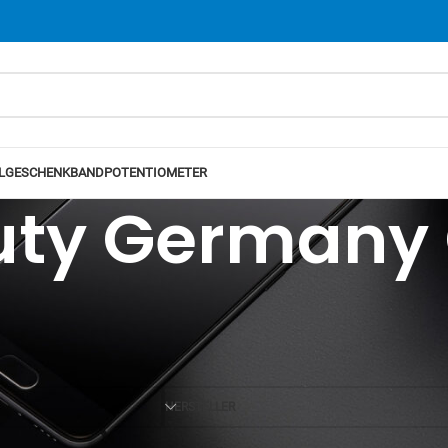
L
GESCHENKBAND
POTENTIOMETER
uty German
Ansicht
12
24
HERSTELLER