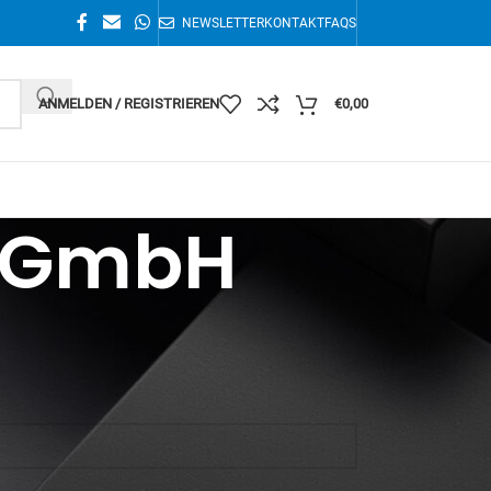
NEWSLETTER
KONTAKT
FAQS
ANMELDEN / REGISTRIEREN
€
0,00
y GmbH
Einzelnes Ergebnis wird angezeigt
36