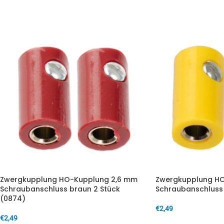
IN DEN WARENKORB
Zwergkupplung HO-Kupplung 2,6 mm
Zwergkupplung HO
Schraubanschluss braun 2 Stück
Schraubanschluss 
(0874)
€
2,49
€
2,49
IN DEN WARENKORB