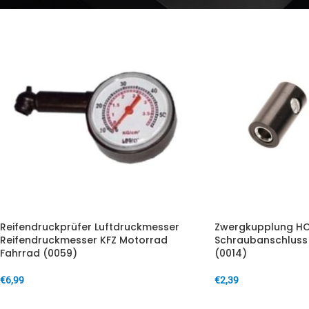
Reifendruckprüfer Luftdruckmesser
Zwergkupplung HO
Reifendruckmesser KFZ Motorrad
Schraubanschluss 
Fahrrad (0059)
(0014)
€
6,99
€
2,39
IN DEN WARENKORB
IN DEN WARENKORB