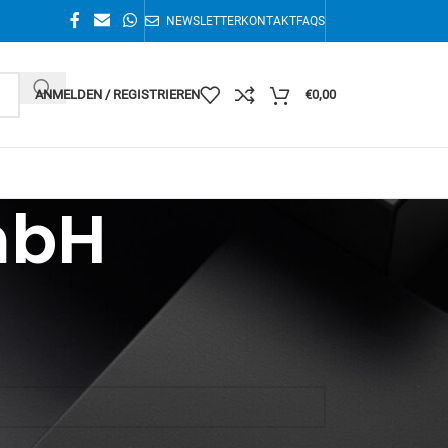
NEWSLETTER
KONTAKT
FAQS
ANMELDEN / REGISTRIEREN
€
0,00
mbH
1–16 von 17 Ergebnissen werden angezeigt
36