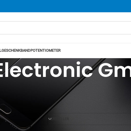
L
GESCHENKBAND
POTENTIOMETER
 Electronic G
Ansicht
12
24
HERSTELLER