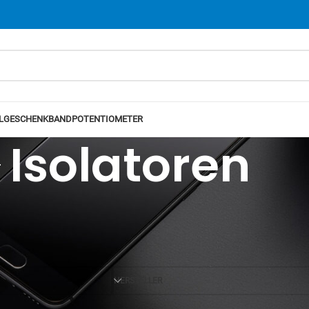
L
GESCHENKBAND
POTENTIOMETER
Isolatoren
Ansicht
12
24
HERSTELLER