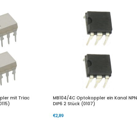
er mit Triac
MB104/4C Optokoppler ein Kanal NPN
0115)
DIP6 2 Stück (0107)
€
2,89
IN DEN WARENKORB