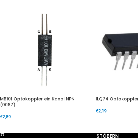
MB101 Optokoppler ein Kanal NPN
ILQ74 Optokoppler
(0087)
€
2,19
€
2,89
IN DEN WARENKORB
IN DEN WARENKORB
STÖBERN