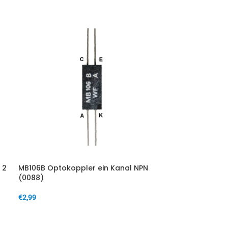
 2
MB106B Optokoppler ein Kanal NPN
(0088)
€
2,99
IN DEN WARENKORB