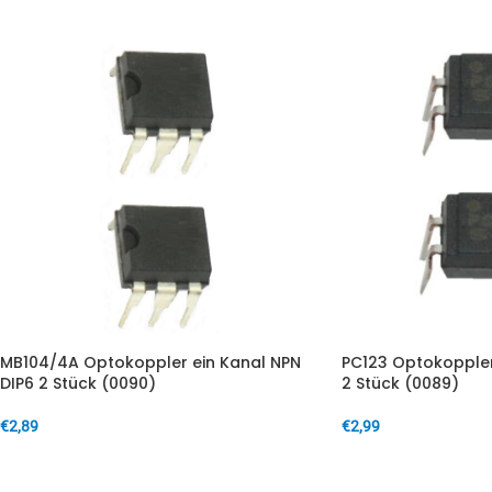
MB104/4A Optokoppler ein Kanal NPN
PC123 Optokoppler
DIP6 2 Stück (0090)
2 Stück (0089)
€
2,89
€
2,99
IN DEN WARENKORB
IN DEN WARENKORB