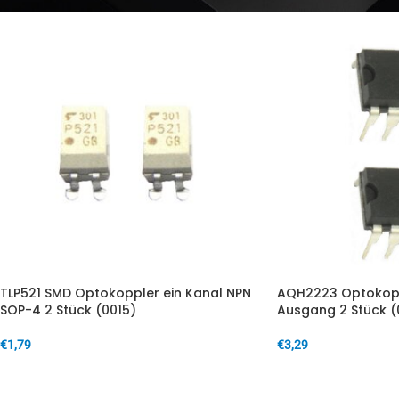
TLP521 SMD Optokoppler ein Kanal NPN
AQH2223 Optokopp
SOP-4 2 Stück (0015)
Ausgang 2 Stück (
€
1,79
€
3,29
IN DEN WARENKORB
IN DEN WARENKORB