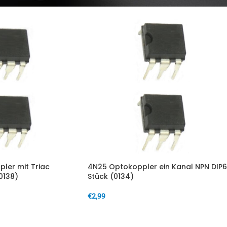
ler mit Triac
4N25 Optokoppler ein Kanal NPN DIP6
0138)
Stück (0134)
€
2,99
IN DEN WARENKORB