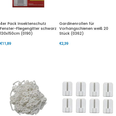
4er Pack Insektenschutz
Gardinenrollen für
Fenster-Fliegengitter schwarz
Vorhangschienen weiß 20
130x150cm (0190)
Stück (0362)
€
11,89
€
2,39
IN DEN WARENKORB
IN DEN WARENKORB