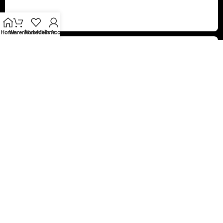
Home
Warenkorb
Wunschliste
Mein Account
Vertrag widerrufen
© 2010 – 2026 B2Q Trading GmbH®. Alle Rechte vorbehalten.