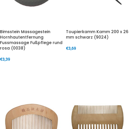
Bimsstein Massagestein
Toupierkamm Kamm 200 x 26
Hornhautentfernung
mm schwarz (9024)
Fussmassage Fußpflege rund
rosa (0038)
€
3,69
IN DEN WARENKORB
€
3,39
IN DEN WARENKORB