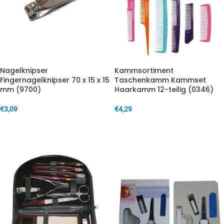
Nagelknipser
Kammsortiment
Fingernagelknipser 70 x 15 x 15
Taschenkamm Kammset
mm (9700)
Haarkamm 12-teilig (0346)
€
3,09
€
4,29
IN DEN WARENKORB
IN DEN WARENKORB