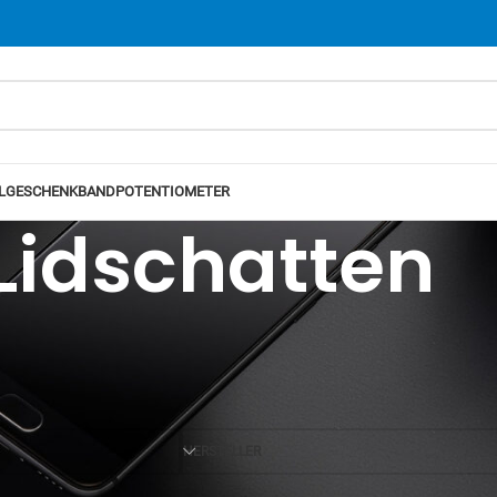
L
GESCHENKBAND
POTENTIOMETER
Lidschatten
Ansicht
12
24
HERSTELLER