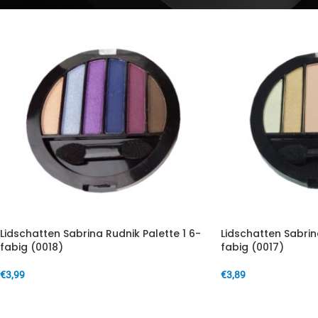
Lidschatten Sabrina Rudnik Palette 1 6-
Lidschatten Sabrin
fabig (0018)
fabig (0017)
€
3,99
€
3,89
IN DEN WARENKORB
IN DEN WARENKORB