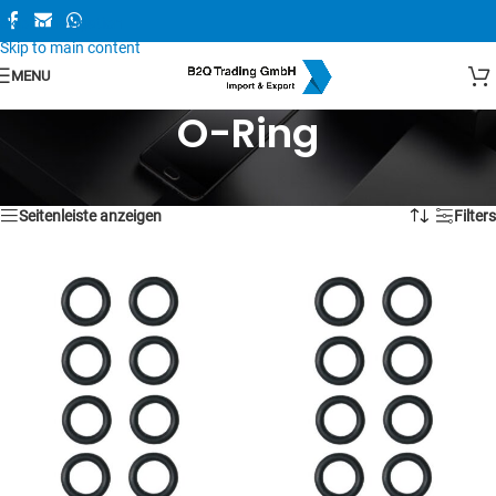
Skip to navigation
Skip to main content
MENU
O-Ring
1–16 von 35 Ergebnissen werden angezeigt
Seitenleiste anzeigen
Filters