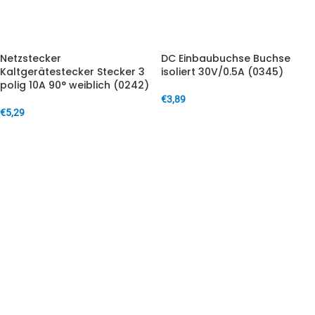
Netzstecker
DC Einbaubuchse Buchse
Kaltgerätestecker Stecker 3
isoliert 30V/0.5A (0345)
polig 10A 90° weiblich (0242)
€
3,89
€
5,29
IN DEN WARENKORB
IN DEN WARENKORB