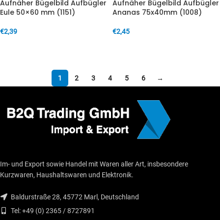
Aufnäher Bügelbild Aufbügler
Aufnäher Bügelbild Aufbügler
Eule 50×60 mm (1151)
Ananas 75x40mm (1008)
€
2,39
€
2,45
IN DEN WARENKORB
IN DEN WARENKORB
1
2
3
4
5
6
→
Im- und Export sowie Handel mit Waren aller Art, insbesondere
Kurzwaren, Haushaltswaren und Elektronik.
Baldurstraße 28, 45772 Marl, Deutschland
Tel: +49 (0) 2365 / 8727891