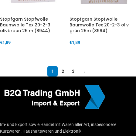
Stopfgarn Stopfwolle
Stopfgarn Stopfwolle
Baumwolle Tex 20-2-3
Baumwolle Tex 20-2-3 oliv
olivbraun 25 m (8944)
grün 25m (8984)
€
1,89
€
1,89
IN DEN WARENKORB
IN DEN WARENKORB
1
2
3
→
Im- und Export sowie Handel mit Waren aller Art, insbesondere
Kurzwaren, Haushaltswaren und Elektronik.